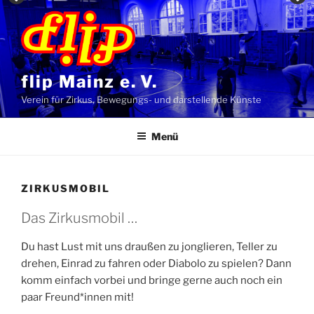
Zum
Inhalt
springen
flip Mainz e. V.
Verein für Zirkus, Bewegungs- und darstellende Künste
Menü
ZIRKUSMOBIL
Das Zirkusmobil …
Du hast Lust mit uns draußen zu jonglieren, Teller zu
drehen, Einrad zu fahren oder Diabolo zu spielen? Dann
komm einfach vorbei und bringe gerne auch noch ein
paar Freund*innen mit!