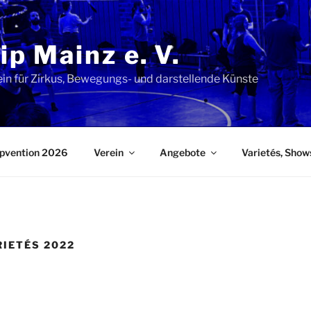
lip Mainz e. V.
ein für Zirkus, Bewegungs- und darstellende Künste
lipvention 2026
Verein
Angebote
Varietés, Show
RIETÉS 2022