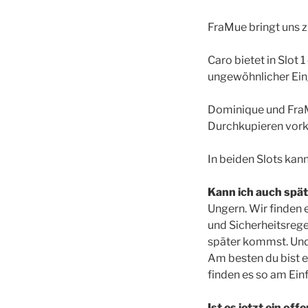
FraMue bringt uns z
Caro bietet in Slot 
ungewöhnlicher Ein
Dominique und FraMue
Durchkupieren vo
In beiden Slots kan
Kann ich auch sp
Ungern. Wir finden
und Sicherheitsrege
später kommst. Und
Am besten du bist e
finden es so am Ein
Ist es jetzt ein off