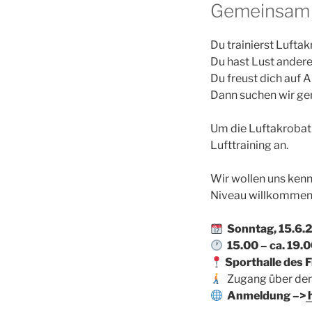
Gemeinsam f
Du trainierst Lufta
Du hast Lust ander
Du freust dich auf 
Dann suchen wir ge
Um die Luftakrobat
Lufttraining an.
Wir wollen uns ken
Niveau willkommen! 
Sonntag, 15.6.
15.00 – ca. 19.0
Sporthalle des 
Zugang über den
Anmeldung –>
h