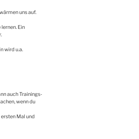
 wärmen uns auf.
 lernen. Ein
.
n wird u.a.
nn auch Trainings-
 machen, wenn du
m ersten Mal und