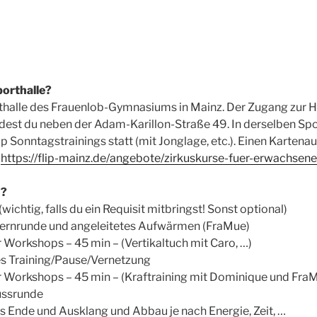
porthalle?
rthalle des Frauenlob-Gymnasiums in Mainz. Der Zugang zur Ha
ndest du neben der Adam-Karillon-Straße 49. In derselben Spo
ip Sonntagstrainings statt (mit Jonglage, etc.). Einen Kartena
:
https://flip-mainz.de/angebote/zirkuskurse-fuer-erwachsene/f
n?
wichtig, falls du ein Requisit mitbringst! Sonst optional)
lernrunde und angeleitetes Aufwärmen (FraMue)
ür Workshops – 45 min – (Vertikaltuch mit Caro, …)
ies Training/Pause/Vernetzung
für Workshops – 45 min – (Kraftraining mit Dominique und FraM
ussrunde
les Ende und Ausklang und Abbau je nach Energie, Zeit, …