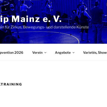
lip Mainz e. V.
ein für Zirkus, Bewegungs- und darstellende Künste
lipvention 2026
Verein
Angebote
Varietés, Show
KTRAINING