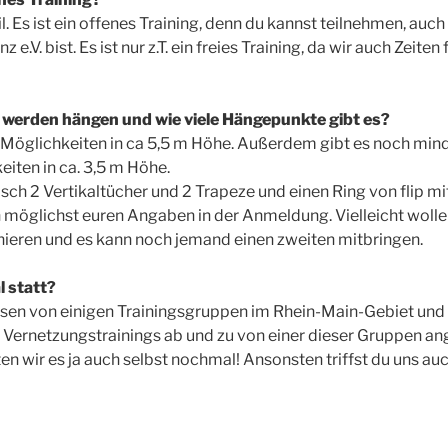
eil. Es ist ein offenes Training, denn du kannst teilnehmen, auc
nz e.V. bist. Es ist nur z.T. ein freies Training, da wir auch Zeit
 werden hängen und wie viele Hängepunkte gibt es?
-Möglichkeiten in ca 5,5 m Höhe. Außerdem gibt es noch mind
iten in ca. 3,5 m Höhe.
sch 2 Vertikaltücher und 2 Trapeze und einen Ring von flip mi
n möglichst euren Angaben in der Anmeldung. Vielleicht wollen
nieren und es kann noch jemand einen zweiten mitbringen.
 statt?
ssen von einigen Trainingsgruppen im Rhein-Main-Gebiet und
 Vernetzungstrainings ab und zu von einer dieser Gruppen a
ten wir es ja auch selbst nochmal! Ansonsten triffst du uns auc