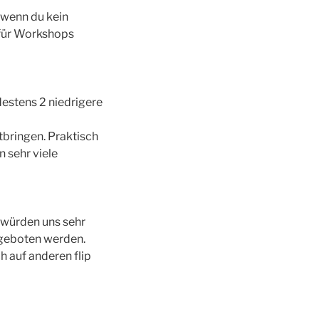
h wenn du kein
en für Workshops
estens 2 niedrigere
tbringen. Praktisch
 sehr viele
 würden uns sehr
ngeboten werden.
h auf anderen flip