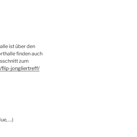
lle ist über den
rthalle finden auch
usschnitt zum
lip-jongliertreff/
ue, …)