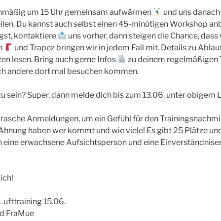
anmäßig um 15 Uhr gemeinsam aufwärmen
und uns danach
eilen. Du kannst auch selbst einen 45-minütigen Workshop anbi
ngst, kontaktiere
uns vorher, dann steigen die Chance, dass
ch
und Trapez bringen wir in jedem Fall mit. Details zu Ablau
ten lesen. Bring auch gerne Infos
zu deinem regelmäßigen Tr
dich andere dort mal besuchen kommen.
zu sein? Super, dann melde dich bis zum 13.06. unter obigem L
r rasche Anmeldungen, um ein Gefühl für den Trainingsnach
 Ahnung haben wer kommt und wie viele! Es gibt 25 Plätze und
 eine erwachsene Aufsichtsperson und eine Einverständniser
ich!
ufttraining 15.06.
nd FraMue