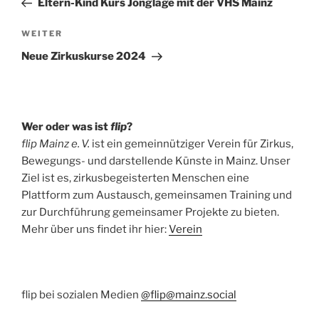
Eltern-Kind Kurs Jonglage mit der VHS Mainz
Nächster
WEITER
Beitrag
Neue Zirkuskurse 2024
Wer oder was ist
flip
?
flip Mainz e. V.
ist ein gemeinnütziger Verein für Zirkus,
Bewegungs- und darstellende Künste in Mainz. Unser
Ziel ist es, zirkusbegeisterten Menschen eine
Plattform zum Austausch, gemeinsamen Training und
zur Durchführung gemeinsamer Projekte zu bieten.
Mehr über uns findet ihr hier:
Verein
flip bei sozialen Medien
@flip@mainz.social