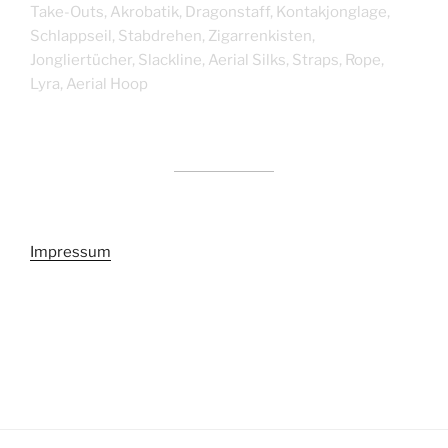
Take-Outs, Akrobatik, Dragonstaff, Kontakjonglage,
Schlappseil, Stabdrehen, Zigarrenkisten,
Jongliertücher, Slackline, Aerial Silks, Straps, Rope,
Lyra, Aerial Hoop
Impressum