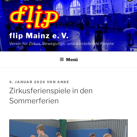
Zum
Inhalt
springen
flip Mainz e. V.
Verein für Zirkus, Bewegungs- und darstellende Künste
Menü
VERÖFFENTLICHT
4. JANUAR 2024
VON
ANKE
AM
Zirkusferienspiele in den
Sommerferien