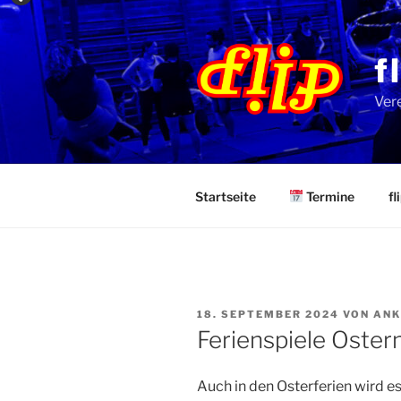
Zum
Inhalt
springen
f
Ver
Startseite
Termine
f
VERÖFFENTLICHT
18. SEPTEMBER 2024
VON
ANK
AM
Ferienspiele Oster
Auch in den Osterferien wird e