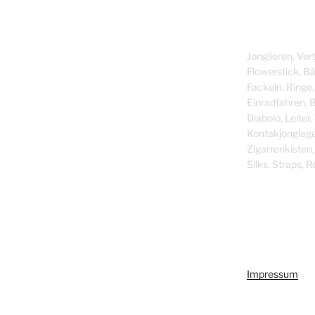
Jonglieren, Vert
Flowerstick, Bäl
Fackeln, Ringe,
Einradfahren, B
Diabolo, Leiter
Kontakjonglage
Zigarrenkisten, 
Silks, Straps, R
Impressum