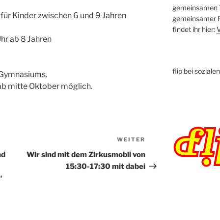
gemeinsamen T
für Kinder zwischen 6 und 9 Jahren
gemeinsamer Pr
findet ihr hier:
V
hr ab 8 Jahren
flip bei sozial
-Gymnasiums.
ab mitte Oktober möglich.
WEITER
Nächster
Beitrag
nd
Wir sind mit dem Zirkusmobil von
15:30-17:30 mit dabei
“