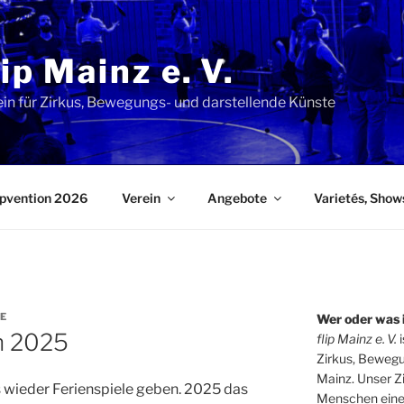
lip Mainz e. V.
ein für Zirkus, Bewegungs- und darstellende Künste
lipvention 2026
Verein
Angebote
Varietés, Show
E
Wer oder was 
n 2025
flip Mainz e. V.
i
Zirkus, Bewegu
Mainz. Unser Zi
s wieder Ferienspiele geben. 2025 das
Menschen eine