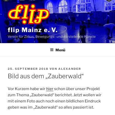
Zum
Inhalt
springen
flip Mainz e. V.
Verein für Zirkus, Bewegungs- und darstellende Künste
Menü
VERÖFFENTLICHT
25. SEPTEMBER 2018
VON
ALEXANDER
AM
Bild aus dem „Zauberwald“
Vor Kurzem habe wir
hier
schon über unser Projekt
zum Thema „Zauberwald“ berichtet. Jetzt wollen wir
mit einem Foto auch noch einen bildlichen Eindruck
geben was im „Zauberwald“ so alles passiert ist.