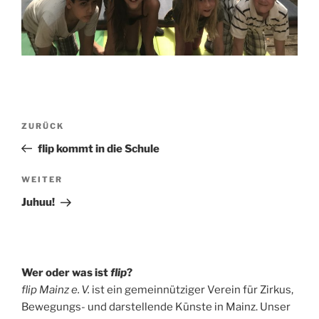
Beitragsnavigation
Vorheriger
ZURÜCK
Beitrag
flip kommt in die Schule
Nächster
WEITER
Beitrag
Juhuu!
Wer oder was ist
flip
?
flip Mainz e. V.
ist ein gemeinnütziger Verein für Zirkus,
Bewegungs- und darstellende Künste in Mainz. Unser