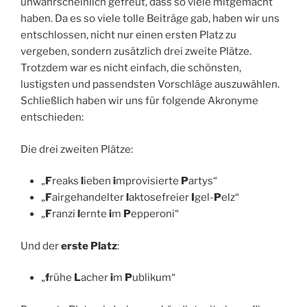
unwahrscheinlich gefreut, dass so viele mitgemacht
haben. Da es so viele tolle Beiträge gab, haben wir uns
entschlossen, nicht nur einen ersten Platz zu
vergeben, sondern zusätzlich drei zweite Plätze.
Trotzdem war es nicht einfach, die schönsten,
lustigsten und passendsten Vorschläge auszuwählen.
Schließlich haben wir uns für folgende Akronyme
entschieden:
Die drei zweiten Plätze:
„
F
reaks
l
ieben
i
mprovisierte
P
artys“
„
F
airgehandelter
l
aktosefreier
I
gel-
P
elz“
„
F
ranzi
l
ernte
i
m
P
epperoni“
Und der
erste Platz
:
„
f
rühe
L
acher
i
m
P
ublikum“