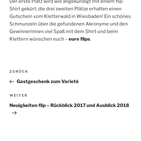
Der erste Platz wird wie angekündigt mit einem flip-
Shirt gekürt; die drei zweiten Plätze erhalten einen
Gutschein vom Kletterwald in Wiesbaden! Ein schönes
Schmunzeln über die gefundenen Akronyme und den
Gewinnerinnen viel Spaß mit dem Shirt und beim
Klettern wünschen euch –
eure flips
.
Beitragsnavigation
Vorheriger
ZURÜCK
Beitrag
Gastgeschenk zum Varieté
Nächster
WEITER
Beitrag
Neuigkeiten flip – Rückblick 2017 und Ausblick 2018