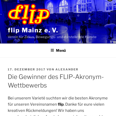
Zum
Inhalt
springen
flip Mainz e. V.
Verein für Zirkus, Bewegungs- und darstellende Künste
Menü
VERÖFFENTLICHT
17. DEZEMBER 2017
VON
ALEXANDER
AM
Die Gewinner des FLIP-Akronym-
Wettbewerbs
Bei unserem Varieté suchten wir die besten Akronyme
für unseren Vereinsnamen
flip
. Danke für eure vielen
kreativen Rückmeldungen! Wir haben uns